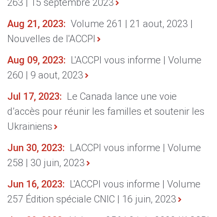
263 | 15 septembre 2023
J
Aug 21, 2023:
Volume 261 | 21 aout, 2023 |
l
Nouvelles de l'ACCPI
c
é
Aug 09, 2023:
L'ACCPI vous informe | Volume
260 | 9 aout, 2023
F
s
Jul 17, 2023:
Le Canada lance une voie
d’accès pour réunir les familles et soutenir les
F
Ukrainiens
d
m
Jun 30, 2023:
LACCPI vous informe | Volume
l
258 | 30 juin, 2023
F
Jun 16, 2023:
L'ACCPI vous informe | Volume
l
257 Édition spéciale CNIC | 16 juin, 2023
r