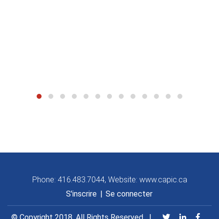
Phone: 416.483.7044, Website: www.capic.ca
S'inscrire
|
Se connecter
© Copyright 2018. All Rights Reserved.
|