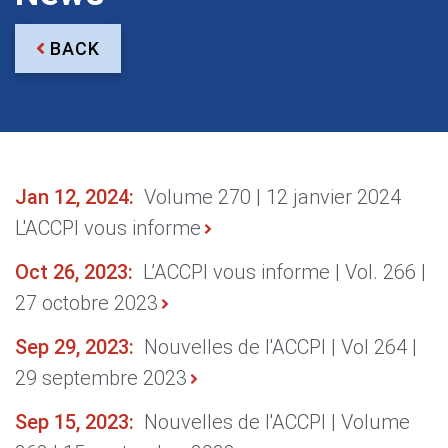
BACK
Jan 12, 2024:
Volume 270 | 12 janvier 2024
A
L'ACCPI vous informe
7
Oct 26, 2023:
L’ACCPI vous informe | Vol. 266 |
F
27 octobre 2023
2
Sep 29, 2023:
Nouvelles de l'ACCPI | Vol 264 |
J
29 septembre 2023
J
Sep 15, 2023:
Nouvelles de l'ACCPI | Volume
m